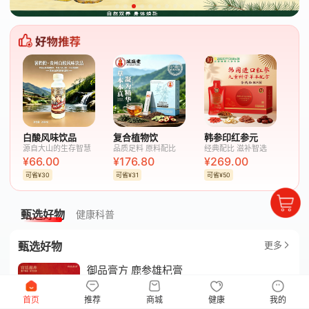
白酸风味饮品
复合植物饮
韩参印红参元
源自大山的生存智慧
品质足料 原料配比
经典配比 滋补智选
¥66.00
¥176.80
¥269.00
可省¥30
可省¥31
可省¥50
甄选好物
健康科普
甄选好物
更多
御品膏方 鹿参雄杞膏
质检保障/48小时内快速发货
首页
推荐
商城
健康
我的